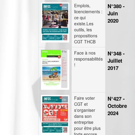
Emplois,
N°380 -
licenciements :
Juin
ce qui
2020
existe.Les
outils, les
propositions
CGT THCB
Face à nos
N°348 -
responsabilités
Juillet
!
2017
Faire voter
N°427 -
CGT et
Octobre
s'organiser
2024
dans son
entreprise
pour être plus
forts encore