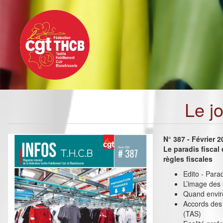
Toggle
Aller
navigation
au
contenu
principal
Le j
N° 387 - Février 
Le paradis fiscal 
règles fiscales
Edito - Paradi
L’image des
Quand envir
Accords des 
(TAS)