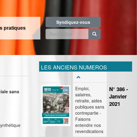
Syndiquez-vous
os pratiques
Formulaire
de
Rechercher
recherche
LES ANCIENS NUMEROS
Emploi,
N° 386 -
ciale sans
salaires,
Janvier
retraite, aides
2021
publiques sans
contrepartie -
Faisons
Synthétique
entendre nos
revendications