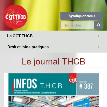
Toggle
Aller
navigation
au
contenu
Syndiquez-vous
principal
Formulaire
de
R
La CGT THCB
recherche
Droit et infos pratiques
Le journal THCB