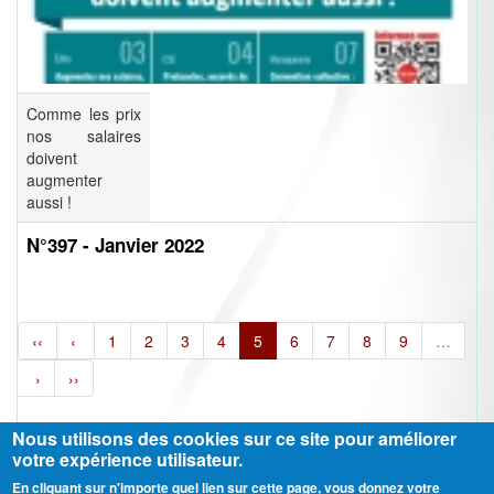
Comme les prix
nos salaires
doivent
augmenter
aussi !
N°397 - Janvier 2022
‹‹
‹
1
2
3
4
5
6
7
8
9
…
›
››
Nous utilisons des cookies sur ce site pour améliorer
votre expérience utilisateur.
En cliquant sur n'importe quel lien sur cette page, vous donnez votre