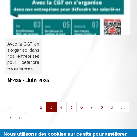
Avec la CGT on
s'organise dans
nos entreprises
pour défendre
les salarié·es
N°435 - Juin 2025
‹‹
‹
1
2
3
4
5
6
7
8
9
…
›
››
Nous utilisons des cookies sur ce site pour améliorer