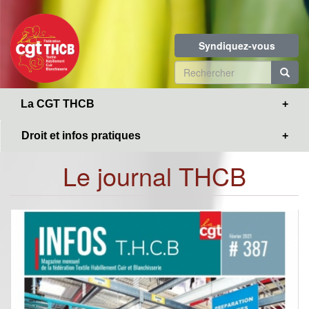
Toggle
Aller
navigation
au
contenu
Syndiquez-vous
principal
Formulaire
de
R
La CGT THCB
recherche
Droit et infos pratiques
Le journal THCB