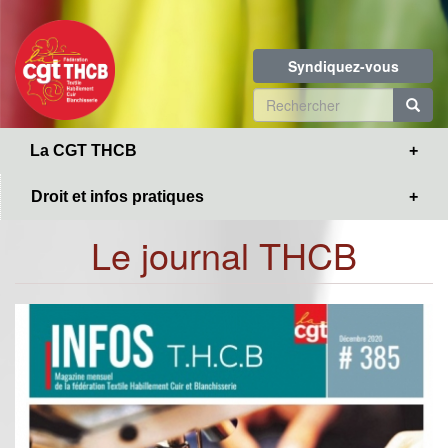
Toggle
Aller
navigation
au
contenu
Syndiquez-vous
principal
Formulaire
de
R
La CGT THCB
recherche
Droit et infos pratiques
Le journal THCB