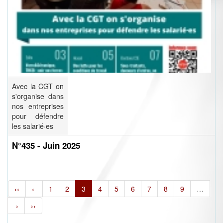
Avec la CGT on
s'organise dans
nos entreprises
pour défendre
les salarié·es
N°435 - Juin 2025
‹‹
‹
1
2
3
4
5
6
7
8
9
…
›
››