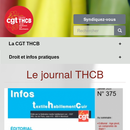
Toggle
Aller
navigation
au
contenu
Syndiquez-vous
principal
Formulaire
de
R
La CGT THCB
recherche
Droit et infos pratiques
Le journal THCB