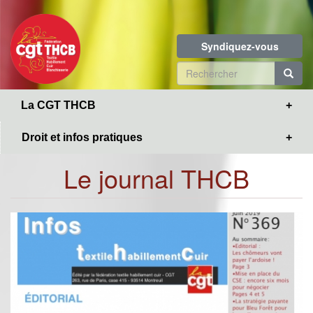
Toggle
Aller
navigation
au
contenu
Syndiquez-vous
principal
Formulaire
de
R
La CGT THCB
recherche
Droit et infos pratiques
Le journal THCB