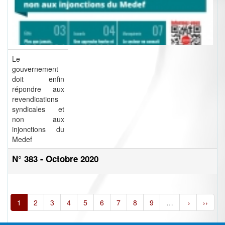
Le
gouvernement
doit enfin
répondre aux
revendications
syndicales et
non aux
injonctions du
Medef
N° 383 - Octobre 2020
1
2
3
4
5
6
7
8
9
…
›
››