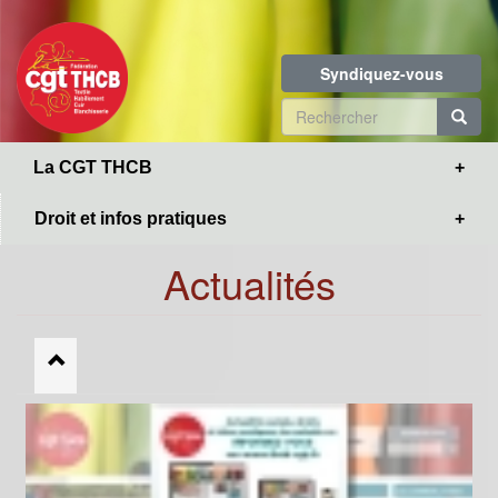
Toggle
Aller
navigation
au
contenu
Syndiquez-vous
principal
Formulaire
de
R
La CGT THCB
recherche
Droit et infos pratiques
Actualités