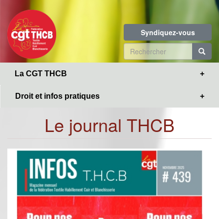
Toggle
Aller
navigation
au
contenu
Syndiquez-vous
principal
Formulaire
de
R
La CGT THCB
recherche
Droit et infos pratiques
Le journal THCB