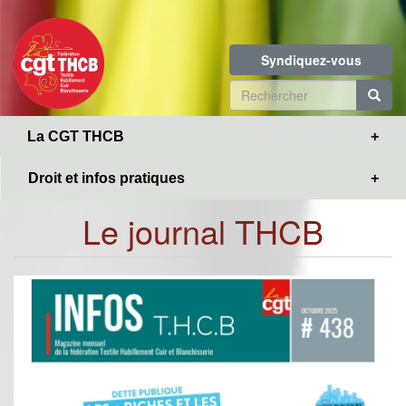
Toggle
Aller
navigation
au
contenu
Syndiquez-vous
principal
Formulaire
de
R
La CGT THCB
recherche
Droit et infos pratiques
Le journal THCB