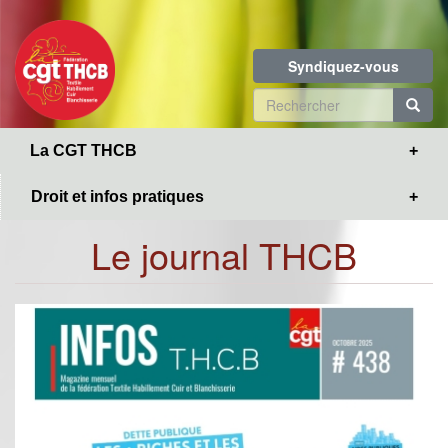
Toggle
Aller
navigation
au
contenu
Syndiquez-vous
principal
Formulaire
de
R
La CGT THCB
recherche
Droit et infos pratiques
Le journal THCB