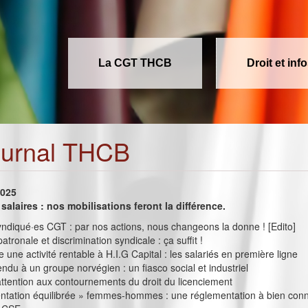
La CGT THCB
Droit et inf
ournal THCB
2025
 salaires : nos mobilisations feront la différence.
ndiqué·es CGT : par nos actions, nous changeons la donne ! [Edito]
tronale et discrimination syndicale : ça suffit !
 une activité rentable à H.I.G Capital : les salariés en première ligne
ndu à un groupe norvégien : un fiasco social et industriel
ttention aux contournements du droit du licenciement
entation équilibrée » femmes-hommes : une réglementation à bien conn