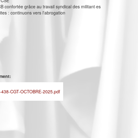
s CSE
confortée grâce au travail syndical des militant·es
ites : continuons vers l'abrogation
ement:
-438-CGT-OCTOBRE-2025.pdf