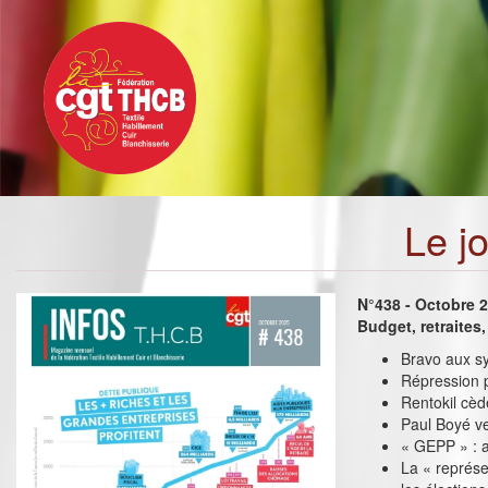
Toggle
Aller
navigation
au
contenu
principal
Le j
N°438 - Octobre 
Budget, retraites,
Bravo aux sy
Répression pa
Rentokil cède
Paul Boyé ve
« GEPP » : a
La « représ