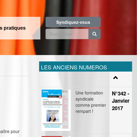
Syndiquez-vous
os pratiques
Formulaire
de
Rechercher
recherche
LES ANCIENS NUMEROS
Une formation
N°342 -
syndicale
Janvier
comme premier
2017
rempart !
aître pour