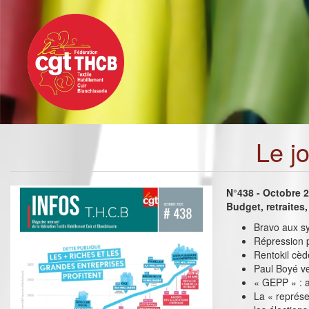
Toggle
Aller
navigation
au
contenu
principal
Le j
N°438 - Octobre 
Budget, retraites,
Bravo aux sy
Répression pa
Rentokil cède
Paul Boyé ve
« GEPP » : a
La « représ