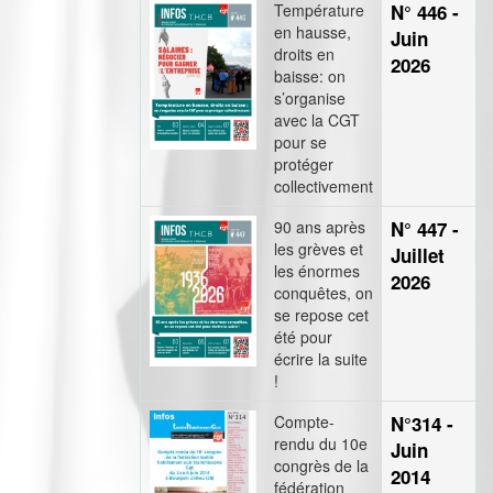
Température
N° 446 -
en hausse,
Juin
droits en
2026
baisse: on
s’organise
avec la CGT
pour se
protéger
collectivement
90 ans après
N° 447 -
les grèves et
Juillet
les énormes
2026
conquêtes, on
se repose cet
été pour
écrire la suite
!
Compte-
N°314 -
rendu du 10e
Juin
congrès de la
2014
fédération