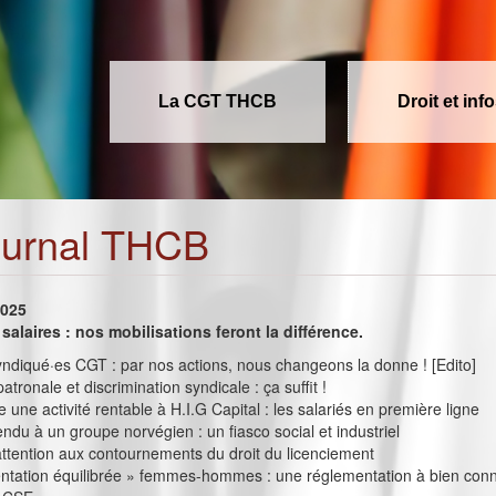
La CGT THCB
Droit et inf
ournal THCB
2025
 salaires : nos mobilisations feront la différence.
ndiqué·es CGT : par nos actions, nous changeons la donne ! [Edito]
tronale et discrimination syndicale : ça suffit !
 une activité rentable à H.I.G Capital : les salariés en première ligne
ndu à un groupe norvégien : un fiasco social et industriel
ttention aux contournements du droit du licenciement
entation équilibrée » femmes-hommes : une réglementation à bien conn