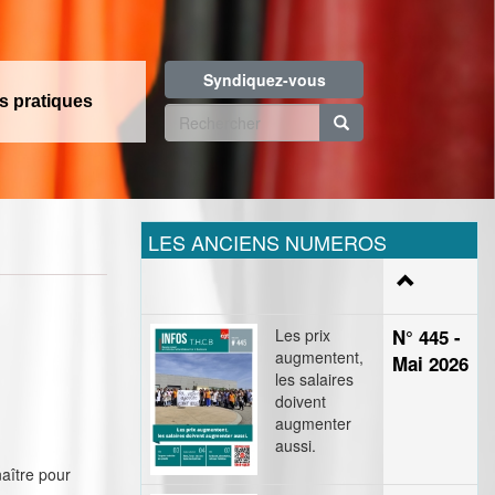
Syndiquez-vous
os pratiques
Formulaire
de
Rechercher
recherche
LES ANCIENS NUMEROS
Les prix
N° 445 -
augmentent,
Mai 2026
les salaires
doivent
augmenter
aussi.
aître pour