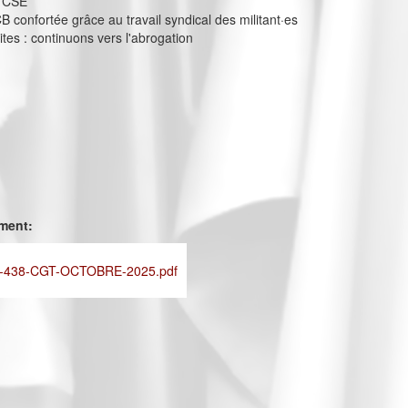
s CSE
confortée grâce au travail syndical des militant·es
ites : continuons vers l'abrogation
ement:
-438-CGT-OCTOBRE-2025.pdf