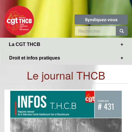
Toggle
Aller
navigation
au
contenu
Syndiquez-vous
principal
Formulaire
de
R
La CGT THCB
recherche
Droit et infos pratiques
Le journal THCB