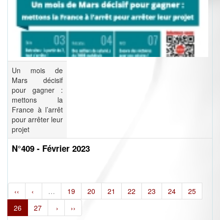
Un mois de
Mars décisif
pour gagner :
mettons la
France à l’arrêt
pour arrêter leur
projet
N°409 - Février 2023
‹‹
‹
…
19
20
21
22
23
24
25
26
27
›
››