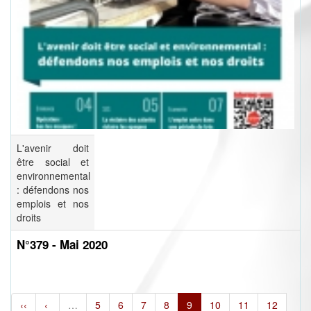
L'avenir doit
être social et
environnemental
: défendons nos
emplois et nos
droits
N°379 - Mai 2020
‹‹
‹
…
5
6
7
8
9
10
11
12