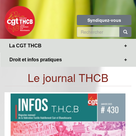
Toggle
Aller
navigation
au
contenu
Syndiquez-vous
principal
Formulaire
de
R
La CGT THCB
recherche
Droit et infos pratiques
Le journal THCB