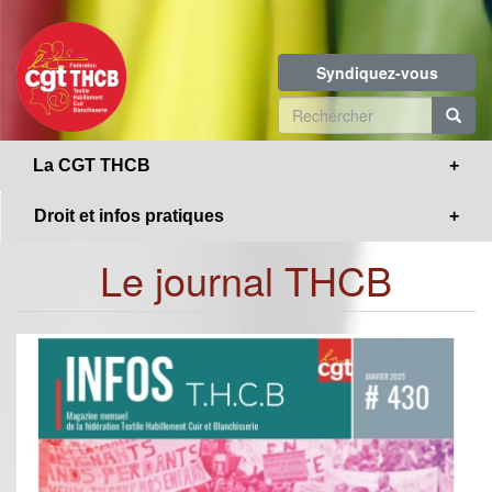
Toggle
Aller
navigation
au
contenu
Syndiquez-vous
principal
Formulaire
de
R
La CGT THCB
recherche
Droit et infos pratiques
Le journal THCB