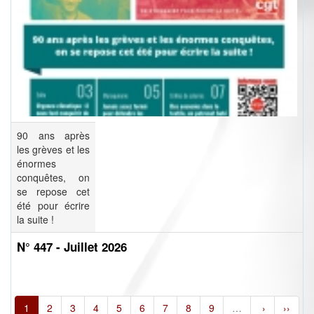
90 ans après
les grèves et les
énormes
conquêtes, on
se repose cet
été pour écrire
la suite !
N° 447 - Juillet 2026
1
2
3
4
5
6
7
8
9
…
›
››