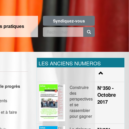
Syndiquez-vous
os pratiques
Formulaire
de
Rechercher
recherche
LES ANCIENS NUMEROS
 le progrès
Construire
N°350 -
des
Octobre
perspectives
ents
2017
et se
rassembler
et à faire
pour gagner