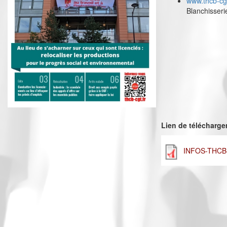
www.thcb-cgt
Blanchisser
Lien de télécharg
INFOS-THCB-