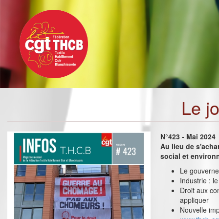
Toggle
Aller
navigation
au
contenu
principal
Le j
N°423 - Mai 2024
Au lieu de s'acha
social et enviro
Le gouvernem
Industrie : 
Droit aux co
appliquer
Nouvelle im