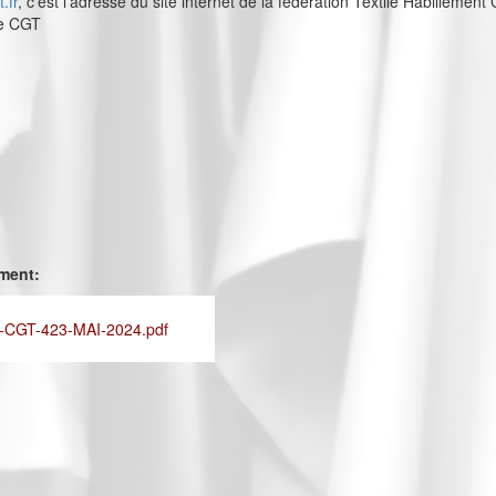
.fr
, c’est l’adresse du site internet de la fédération Textile Habillement 
ie CGT
ement:
CGT-423-MAI-2024.pdf