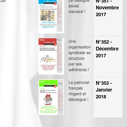
Le dialogue
N°351 -
Cuir
social
Novembre
menacé !
2017
Une
N°352 -
organisation
Décembre
syndicale se
2017
structure
par ses
adhérents !
Le patronat
N°353 -
français
Janvier
ringard et
2018
idéologue !