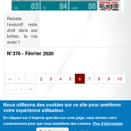
Retraite :
l’exécutif reste
droit dans ses
bottes, la rue
aussi !!
N°376 - Février 2020
‹‹
‹
…
2
3
4
5
6
7
8
9
10
…
›
››
Nous utilisons des cookies sur ce site pour améliorer
votre expérience utilisateur.
En cliquant sur n'importe quel lien sur cette page, vous donnez votre
Ⓒ CGT Fédération THCB - Tous les droits réservés -
Mentions légales
consentement pour que nous installions des cookies.
Plus d'information
Contactez-nous