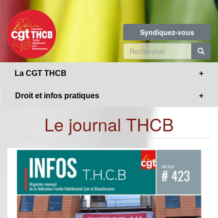
Toggle
Aller
navigation
au
contenu
Syndiquez-vous
principal
Formulaire
de
R
La CGT THCB
recherche
Droit et infos pratiques
Le journal THCB