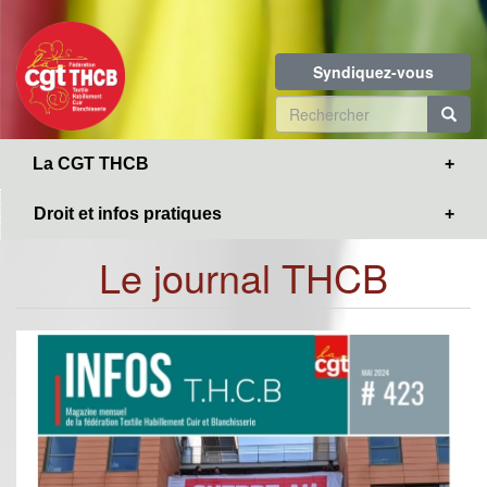
Toggle
Aller
navigation
au
contenu
Syndiquez-vous
principal
Formulaire
de
R
La CGT THCB
recherche
Droit et infos pratiques
Le journal THCB