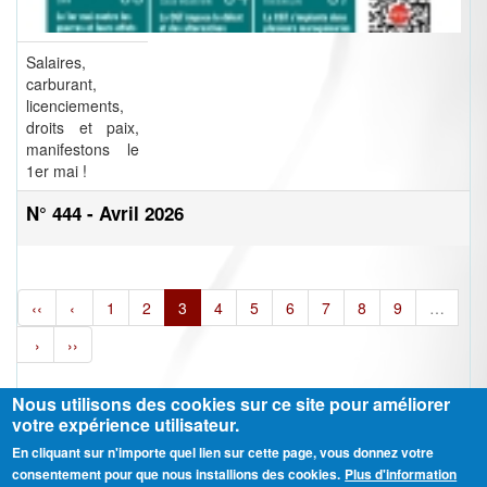
Salaires,
carburant,
licenciements,
droits et paix,
manifestons le
1er mai !
N° 444 - Avril 2026
‹‹
‹
1
2
3
4
5
6
7
8
9
…
›
››
Nous utilisons des cookies sur ce site pour améliorer
votre expérience utilisateur.
En cliquant sur n'importe quel lien sur cette page, vous donnez votre
Ⓒ CGT Fédération THCB - Tous les droits réservés -
Mentions légales
consentement pour que nous installions des cookies.
Plus d'information