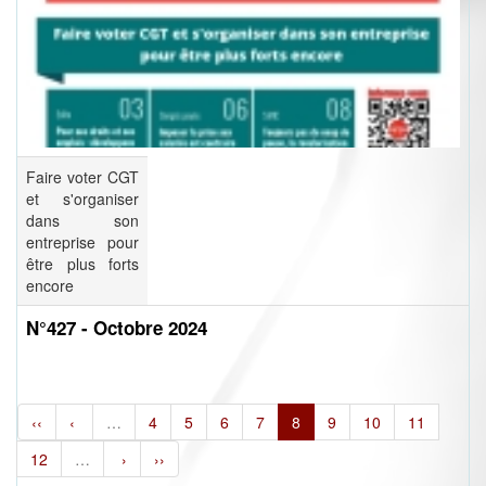
Faire voter CGT
et s'organiser
dans son
entreprise pour
être plus forts
encore
N°427 - Octobre 2024
‹‹
‹
…
4
5
6
7
8
9
10
11
12
…
›
››