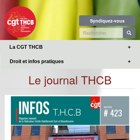
Toggle
Aller
navigation
au
contenu
Syndiquez-vous
principal
Formulaire
de
R
La CGT THCB
recherche
Droit et infos pratiques
Le journal THCB