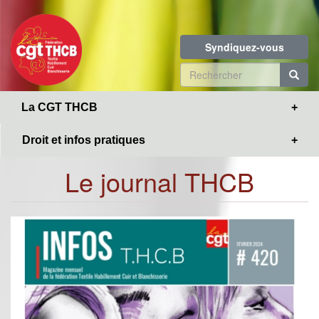
Toggle
Aller
navigation
au
contenu
Syndiquez-vous
principal
Formulaire
de
R
La CGT THCB
recherche
Droit et infos pratiques
Le journal THCB