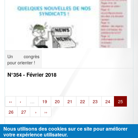
Un congrès
pour orienter !
N°354 - Février 2018
‹‹
‹
…
19
20
21
22
23
24
25
26
27
›
››
Nous utilisons des cookies sur ce site pour améliorer
votre expérience utilisateur.