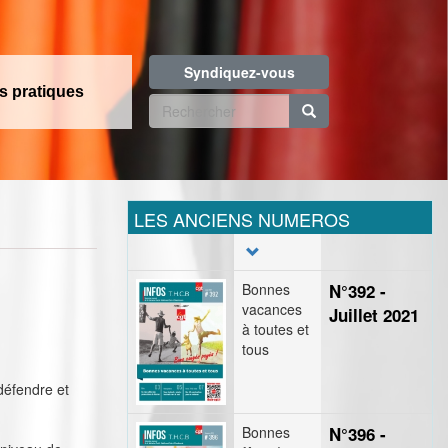
Syndiquez-vous
os pratiques
Formulaire
de
Rechercher
recherche
LES ANCIENS NUMEROS
Bonnes
N°392 -
vacances
Juillet 2021
à toutes et
tous
défendre et
Bonnes
N°396 -