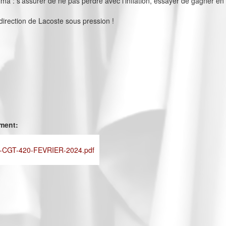
ima : s’assurer de ne pas perdre avec l’inflation, essayer de gagner en
 direction de Lacoste sous pression !
ement:
CGT-420-FEVRIER-2024.pdf