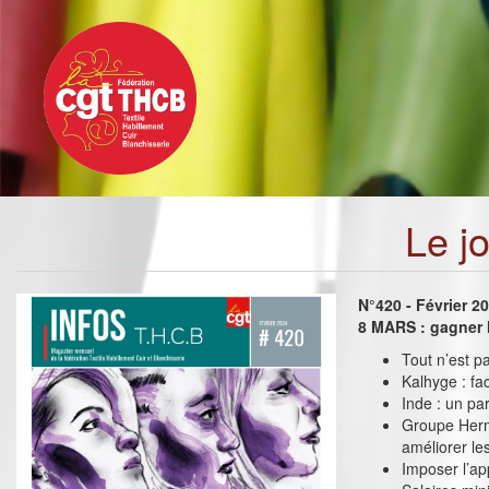
Toggle
Aller
navigation
au
contenu
principal
Le j
N°420 - Février 2
8 MARS : gagner l
Tout n’est p
Kalhyge : fa
Inde : un pa
Groupe Herm
améliorer les
Imposer l’ap