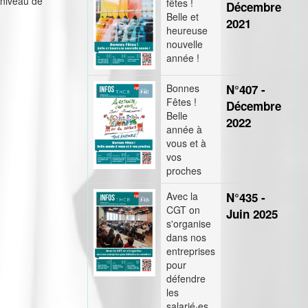
 niveau de
fêtes !
Décembre
Belle et
2021
heureuse
nouvelle
année !
Bonnes
N°407 -
Fêtes !
Décembre
Belle
2022
année à
vous et à
vos
proches
Avec la
N°435 -
CGT on
Juin 2025
s'organise
dans nos
entreprises
pour
défendre
les
salarié·es