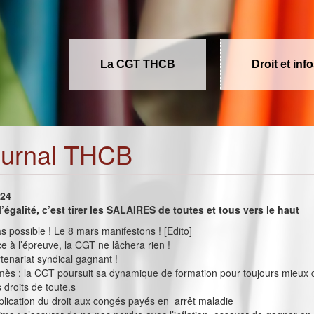
La CGT THCB
Droit et inf
ournal THCB
024
’égalité, c’est tirer les SALAIRES de toutes et tous vers le haut
as possible ! Le 8 mars manifestons ! [Edito]
ce à l’épreuve, la CGT ne lâchera rien !
rtenariat syndical gagnant !
ès : la CGT poursuit sa dynamique de formation pour toujours mieux 
 droits de toute.s
plication du droit aux congés payés en arrêt maladie