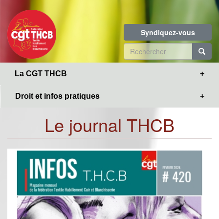
Toggle
Aller
navigation
au
contenu
Syndiquez-vous
principal
Formulaire
de
R
La CGT THCB
recherche
Droit et infos pratiques
Le journal THCB