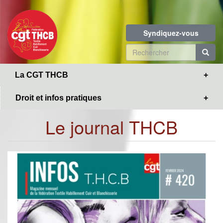
Toggle
Aller
navigation
au
contenu
Syndiquez-vous
principal
Formulaire
de
R
La CGT THCB
recherche
Droit et infos pratiques
Le journal THCB