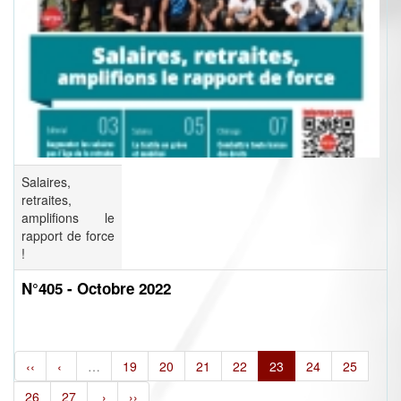
Salaires,
retraites,
amplifions le
rapport de force
!
N°405 - Octobre 2022
‹‹
‹
…
19
20
21
22
23
24
25
26
27
›
››