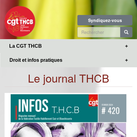
Toggle
Aller
navigation
au
contenu
Syndiquez-vous
principal
Formulaire
de
R
La CGT THCB
recherche
Droit et infos pratiques
Le journal THCB