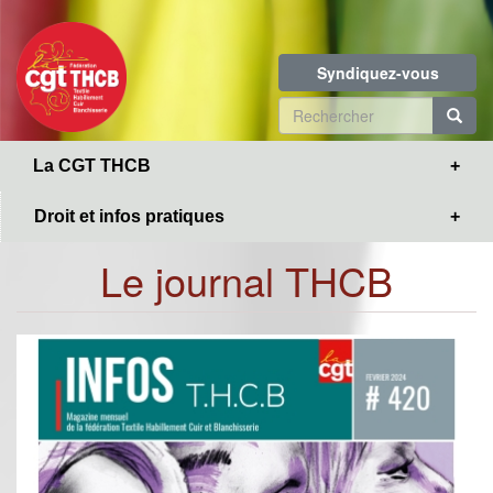
Toggle
Aller
navigation
au
contenu
Syndiquez-vous
principal
Formulaire
de
R
La CGT THCB
recherche
Droit et infos pratiques
Le journal THCB