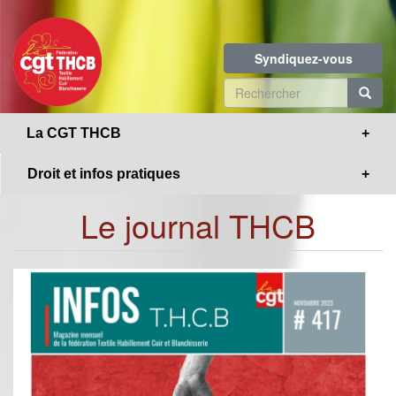
Toggle
Aller
navigation
au
contenu
Syndiquez-vous
principal
Formulaire
de
R
La CGT THCB
recherche
Droit et infos pratiques
Le journal THCB