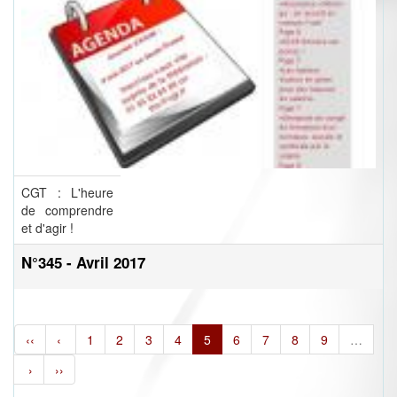
CGT : L'heure
de comprendre
et d'agir !
N°345 - Avril 2017
‹‹
‹
1
2
3
4
5
6
7
8
9
…
›
››