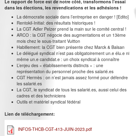
Le rapport de force est de notre côté, transformons l’essai
dans les élections, les revendications et les adhésions !
La démocratie sociale dans l’entreprise en danger ! [Edito]
Rentokil-Initial: des résultats historiques !
La CGT Adler Pelzer prend la main sur le comité central !
ARCO : la CGT négocie des augmentations et un 13ème
mois chez le sous-traitant Vuitton
Habillement: la CGT bien présente chez Marck & Balsan
Le délégué syndical n’est pas obligatoirement un.e élu.e ni
même un.e candidat.e : un choix syndical à connaître
L’enjeu des « établissements distincts » : une
représentation du personnel proche des salarié.es
CGT Hermès : on n’est jamais assez formé pour défendre
les salarié.es
La CGT, le syndicat de tous les salarié.es, aussi celui des
cadres et des techniciens
Outils et matériel syndical fédéral
Lien de téléchargement:
INFOS-THCB-CGT-413-JUIN-2023.pdf