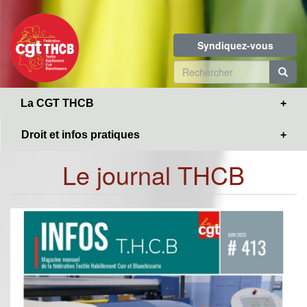
Toggle
Aller
navigation
au
contenu
Syndiquez-vous
principal
Formulaire
de
R
La CGT THCB
recherche
Droit et infos pratiques
Le journal THCB