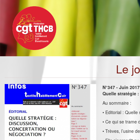
Toggle
Aller
navigation
au
contenu
principal
Le j
N°347 - Juin 2017
Quelle stratégie 
Au sommaire :
• Editorial : Quell
• Ce qui se trame d
• Trèves, l’usine de