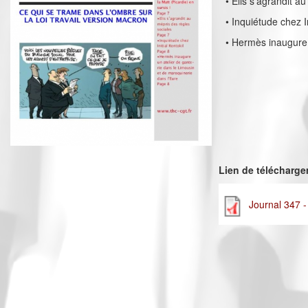
• Elis s’agrandit a
• Inquiétude chez In
• Hermès inaugure 
Lien de télécharg
Journal 347 -