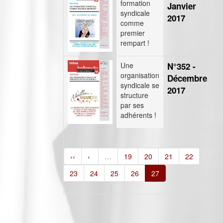
formation
Janvier
syndicale
2017
comme
e
premier
rempart !
Une
N°352 -
organisation
Décembre
syndicale se
2017
structure
par ses
adhérents !
‹‹
‹
…
19
20
21
22
23
24
25
26
27