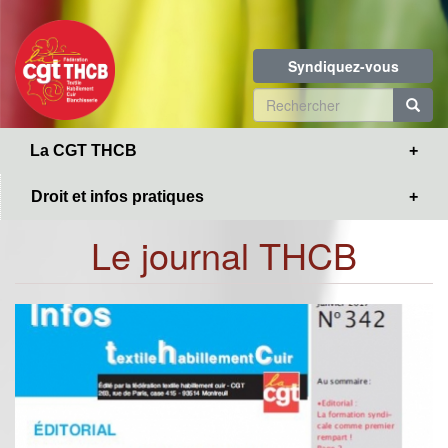
Toggle
Aller
navigation
au
contenu
Syndiquez-vous
principal
Formulaire
de
R
La CGT THCB
recherche
Droit et infos pratiques
Le journal THCB