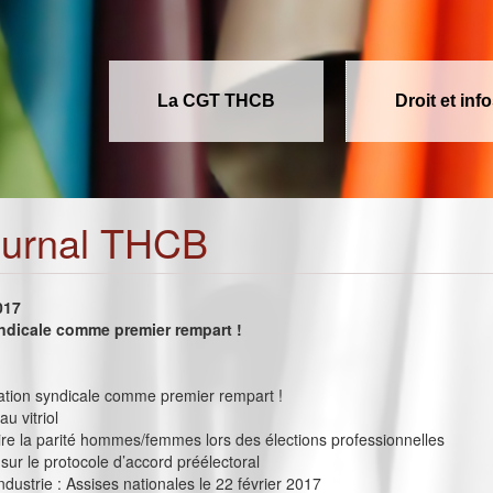
La CGT THCB
Droit et inf
ournal THCB
017
ndicale comme premier rempart !
rmation syndicale comme premier rempart !
u vitriol
e la parité hommes/femmes lors des élections professionnelles
sur le protocole d’accord préélectoral
industrie : Assises nationales le 22 février 2017