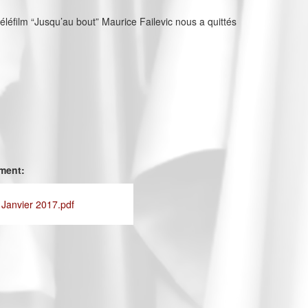
téléfilm “Jusqu’au bout” Maurice Failevic nous a quittés
ement:
 Janvier 2017.pdf