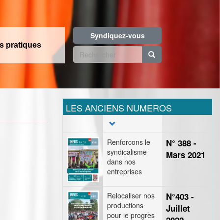
Syndiquez-vous
os pratiques
Formulaire
de
Rechercher
recherche
LES ANCIENS NUMEROS
Renforcons le
N° 388 -
syndicalisme
Mars 2021
dans nos
entreprises
Relocaliser nos
N°403 -
productions
Juillet
pour le progrès