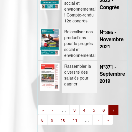
2022 -
social et
Congrès
environnemental
! Compte-rendu
12e congrès
Relocaliser nos
N°395 -
productions
Novembre
pour le progrès
2021
social et
environnemental
Rassembler la
N°371 -
diversité des
Septembre
salariés pour
2019
gagner
‹‹
‹
…
3
4
5
6
7
8
9
10
11
…
›
››