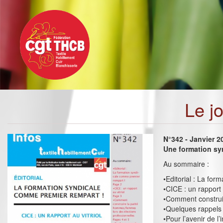
Toggle
Aller
navigation
au
contenu
principal
Le j
N°342 - Janvier 2
Une formation sy
Au sommaire :
•Editorial : La fo
•CICE : un rapport a
•Comment construir
•Quelques rappels 
•Pour l’avenir de l’