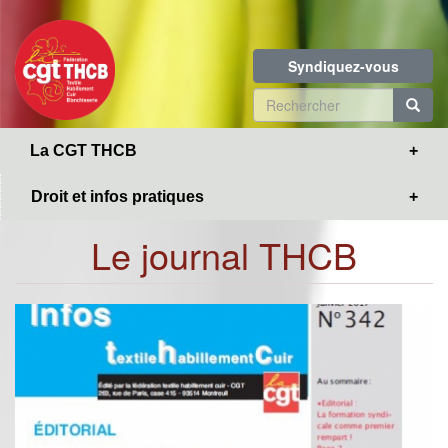
Toggle
Aller
navigation
au
contenu
Syndiquez-vous
principal
Formulaire
de
R
La CGT THCB
recherche
Droit et infos pratiques
Le journal THCB