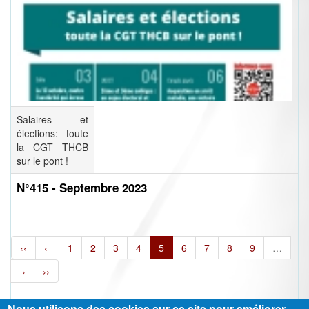
Salaires et
élections: toute
la CGT THCB
sur le pont !
N°415 - Septembre 2023
‹‹
‹
1
2
3
4
5
6
7
8
9
…
›
››
Nous utilisons des cookies sur ce site pour améliorer