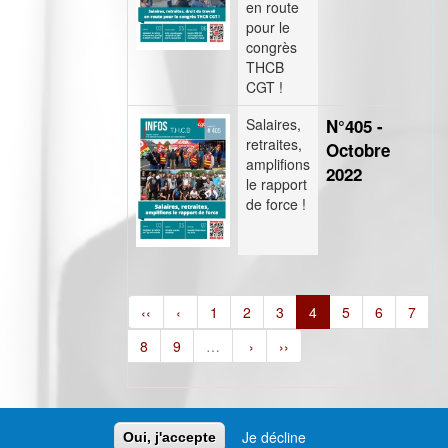
en route
pour le
congrès
THCB
CGT !
Salaires,
N°405 -
retraites,
Octobre
amplifions
2022
le rapport
de force !
‹‹
‹
1
2
3
4
5
6
7
8
9
…
›
››
Je décline
Oui, j'accepte