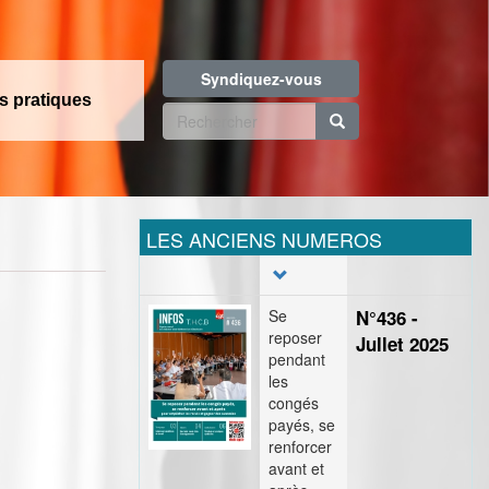
Syndiquez-vous
os pratiques
Formulaire
de
Rechercher
recherche
LES ANCIENS NUMEROS
Se
N°436 -
reposer
Jullet 2025
pendant
les
congés
payés, se
renforcer
avant et