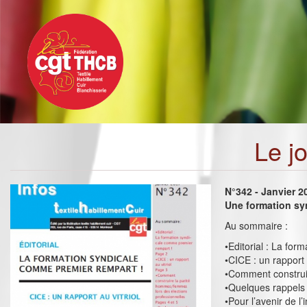
Toggle
Aller
navigation
au
contenu
principal
Le j
N°342 - Janvier 2
Une formation sy
Au sommaire :
•Editorial : La fo
•CICE : un rapport a
•Comment construir
•Quelques rappels 
•Pour l’avenir de l’