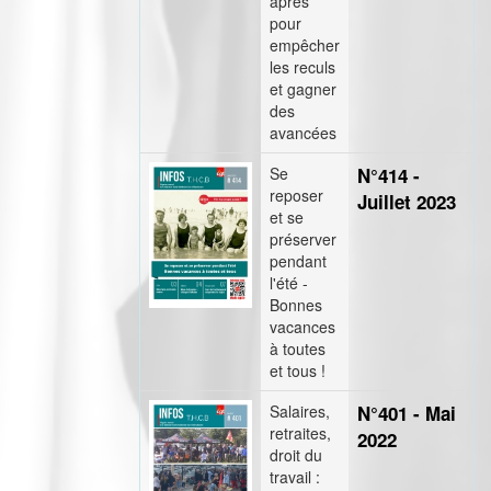
après
pour
empêcher
les reculs
et gagner
des
avancées
Se
N°414 -
reposer
Juillet 2023
et se
préserver
pendant
l'été -
Bonnes
vacances
à toutes
et tous !
Salaires,
N°401 - Mai
retraites,
2022
droit du
travail :