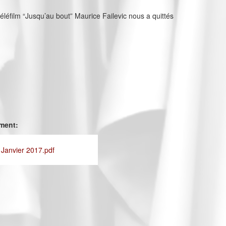
téléfilm “Jusqu’au bout” Maurice Failevic nous a quittés
ement:
 Janvier 2017.pdf