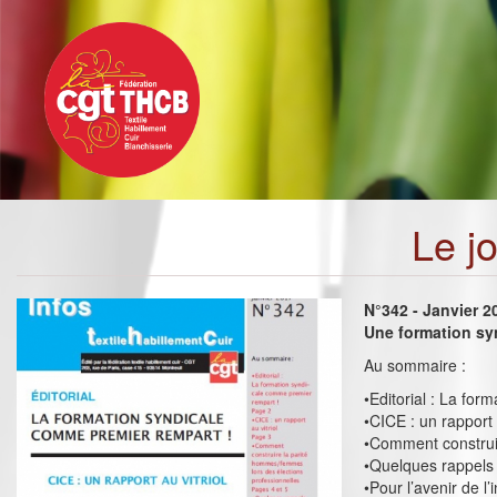
Toggle
Aller
navigation
au
contenu
principal
Le j
N°342 - Janvier 2
Une formation sy
Au sommaire :
•Editorial : La fo
•CICE : un rapport a
•Comment construir
•Quelques rappels 
•Pour l’avenir de l’