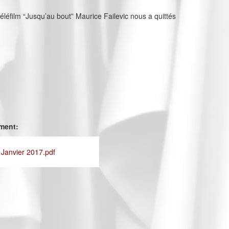
téléfilm “Jusqu’au bout” Maurice Failevic nous a quittés
ement:
 Janvier 2017.pdf