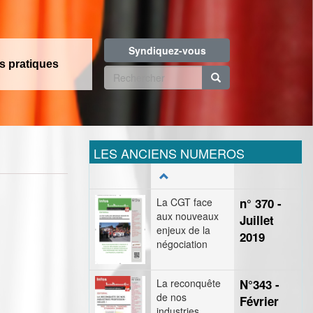
Syndiquez-vous
os pratiques
Formulaire
de
Rechercher
recherche
LES ANCIENS NUMEROS
La CGT face
n° 370 -
aux nouveaux
Juillet
enjeux de la
2019
négociation
La reconquête
N°343 -
de nos
Février
industries