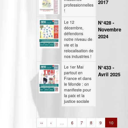
2017
professionnelles
!
Le 12
N°428 -
décembre,
Novembre
défendons
2024
notre niveau de
vie et la
relocalisation de
nos industries !
Le 1er Mai
N°433 -
partout en
Avril 2025
France et dans
le Monde : on
manifeste pour
la paix et la
justice sociale
‹‹
‹
…
6
7
8
9
10