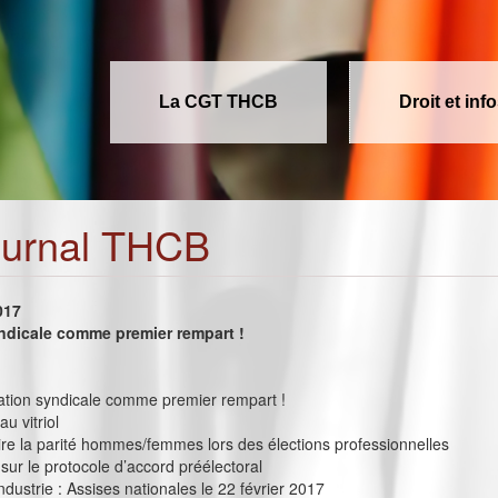
La CGT THCB
Droit et inf
ournal THCB
017
ndicale comme premier rempart !
rmation syndicale comme premier rempart !
u vitriol
e la parité hommes/femmes lors des élections professionnelles
sur le protocole d’accord préélectoral
industrie : Assises nationales le 22 février 2017