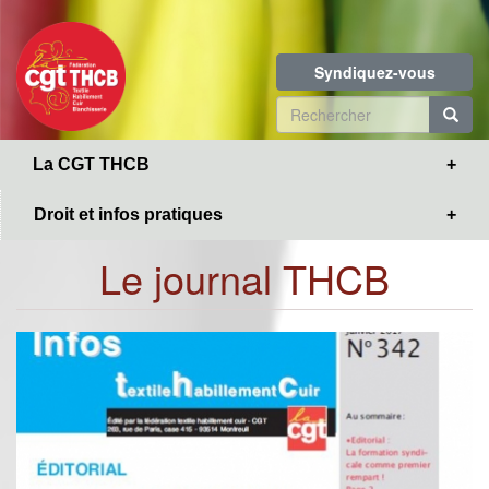
Toggle
Aller
navigation
au
contenu
Syndiquez-vous
principal
Formulaire
de
R
La CGT THCB
recherche
Droit et infos pratiques
Le journal THCB