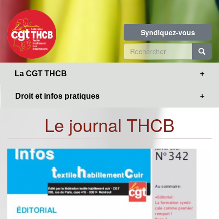
Toggle
Aller
navigation
au
contenu
Syndiquez-vous
principal
Formulaire
de
R
La CGT THCB
recherche
Droit et infos pratiques
Le journal THCB