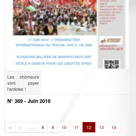
Les chômeurs
vont payer
l'ardoise !
N° 369 - Juin 2019
‹‹
‹
…
8
9
10
11
12
13
14