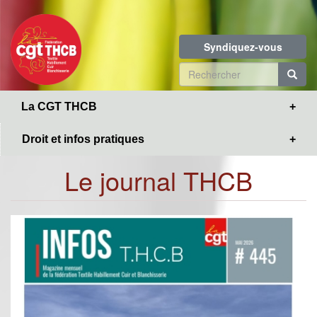
Toggle
Aller
navigation
au
contenu
Syndiquez-vous
principal
Formulaire
de
R
La CGT THCB
recherche
Droit et infos pratiques
Le journal THCB