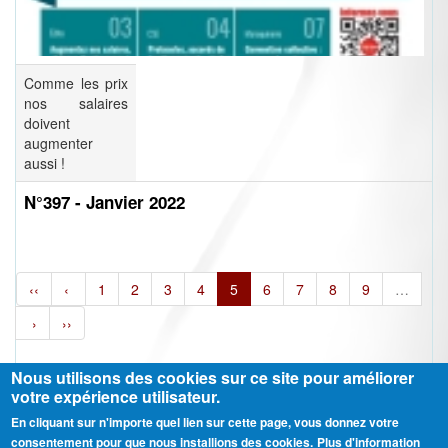
Comme les prix
nos salaires
doivent
augmenter
aussi !
N°397 - Janvier 2022
‹‹
‹
1
2
3
4
5
6
7
8
9
…
›
››
Nous utilisons des cookies sur ce site pour améliorer
votre expérience utilisateur.
En cliquant sur n'importe quel lien sur cette page, vous donnez votre
Ⓒ CGT Fédération THCB - Tous les droits réservés -
Mentions légales
consentement pour que nous installions des cookies.
Plus d'information