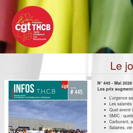
Toggle
Aller
navigation
au
contenu
principal
Le j
N° 445 - Mai 2026
Les prix augmente
L’urgence sal
Les salariés
Quel avenir 
SMIC : quels
Carburant, a
Salaires, vie