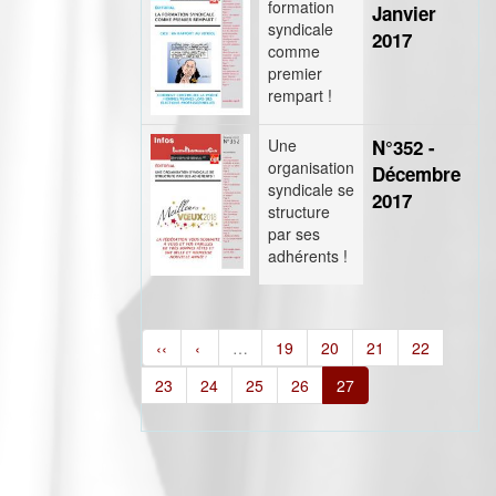
formation
Janvier
syndicale
2017
comme
premier
rempart !
Une
N°352 -
organisation
Décembre
syndicale se
2017
structure
par ses
adhérents !
‹‹
‹
…
19
20
21
22
23
24
25
26
27