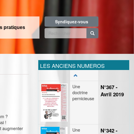
Syndiquez-vous
os pratiques
Formulaire
de
Rechercher
recherche
LES ANCIENS NUMEROS
Une
N°367 -
doctrine
Avril 2019
pernicieuse
mum ?
si !
faut augmenter
Une
N°342 -