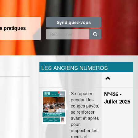
Syndiquez-vous
os pratiques
Formulaire
de
Rechercher
recherche
LES ANCIENS NUMEROS
Se reposer
N°436 -
pendant les
Jullet 2025
congés payés,
se renforcer
avant et après
pour
empêcher les
reculs et