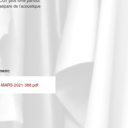
 CGT plus forte partout
sépare de l’acoustique
ement:
-MARS-2021-388.pdf