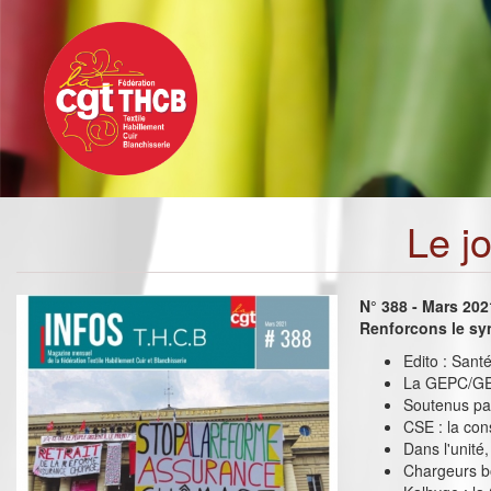
Toggle
Aller
navigation
au
contenu
principal
Le j
N° 388 - Mars 202
Renforcons le sy
Edito : Sant
La GEPC/GEP
Soutenus par
CSE : la cons
Dans l'unité
Chargeurs bo