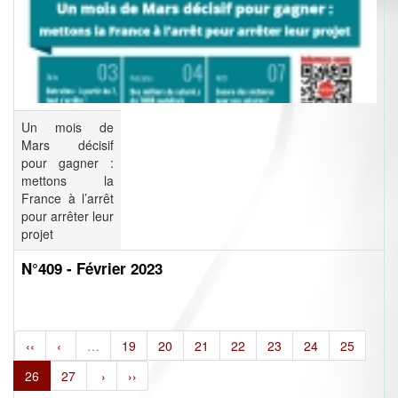
Un mois de
Mars décisif
pour gagner :
mettons la
France à l’arrêt
pour arrêter leur
projet
N°409 - Février 2023
‹‹
‹
…
19
20
21
22
23
24
25
26
27
›
››