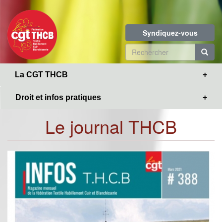
Toggle
Aller
navigation
au
contenu
Syndiquez-vous
principal
Formulaire
de
R
La CGT THCB
recherche
Droit et infos pratiques
Le journal THCB