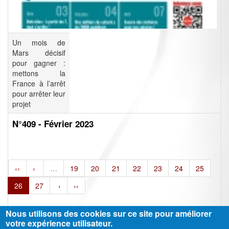
Un mois de
Mars décisif
pour gagner :
mettons la
France à l’arrêt
pour arrêter leur
projet
N°409 - Février 2023
‹‹
‹
…
19
20
21
22
23
24
25
26
27
›
››
Nous utilisons des cookies sur ce site pour améliorer
votre expérience utilisateur.