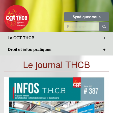
Toggle
Aller
navigation
au
contenu
Syndiquez-vous
principal
Formulaire
de
R
La CGT THCB
recherche
Droit et infos pratiques
Le journal THCB