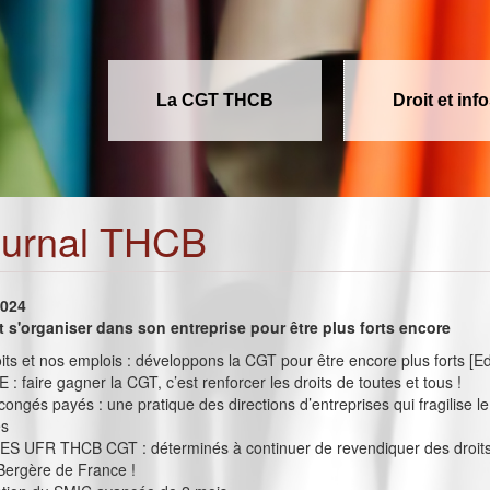
La CGT THCB
Droit et inf
ournal THCB
2024
t s'organiser dans son entreprise pour être plus forts encore
its et nos emplois : développons la CGT pour être encore plus forts [Ed
 : faire gagner la CGT, c’est renforcer les droits de toutes et tous !
congés payés : une pratique des directions d’entreprises qui fragilise le
és
 UFR THCB CGT : déterminés à continuer de revendiquer des droits
Bergère de France !