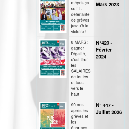
mépris ça
Mars 2023
suffit :
déferlante
de grèves
jusqu’à la
victoire !
8 MARS :
N°420 -
gagner
Février
l’égalité,
2024
c’est tirer
les
SALAIRES
de toutes
et tous
vers le
haut
90 ans
N° 447 -
après les
Juillet 2026
grèves et
les
énormes