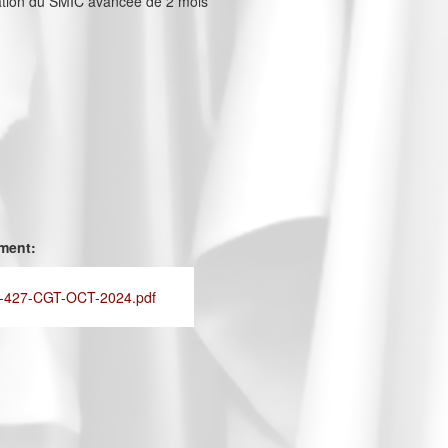
sation du SMIC avancée de 2 mois
ement:
-427-CGT-OCT-2024.pdf