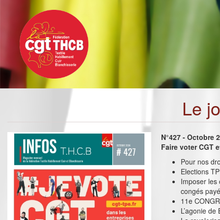
Toggle
Aller
navigation
au
contenu
principal
Le j
N°427 - Octobre 
Faire voter CGT e
Pour nos dro
Elections TPE
Imposer les 
congés pay
11e CONGRES
L’agonie de 