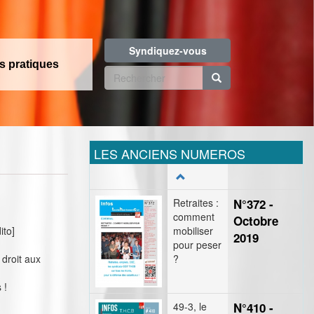
Syndiquez-vous
os pratiques
Formulaire
de
Rechercher
recherche
LES ANCIENS NUMEROS
Retraites :
N°372 -
comment
Octobre
ito]
mobiliser
2019
pour peser
 droit aux
?
 !
49-3, le
N°410 -